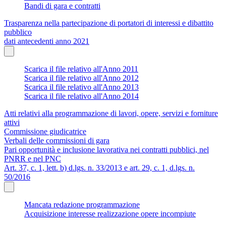
Bandi di gara e contratti
Trasparenza nella partecipazione di portatori di interessi e dibattito
pubblico
dati antecedenti anno 2021
Scarica il file relativo all'Anno 2011
Scarica il file relativo all'Anno 2012
Scarica il file relativo all'Anno 2013
Scarica il file relativo all'Anno 2014
Atti relativi alla programmazione di lavori, opere, servizi e forniture
attivi
Commissione giudicatrice
Verbali delle commissioni di gara
Pari opportunità e inclusione lavorativa nei contratti pubblici, nel
PNRR e nel PNC
Art. 37, c. 1, lett. b) d.lgs. n. 33/2013 e art. 29, c. 1, d.lgs. n.
50/2016
Mancata redazione programmazione
Acquisizione interesse realizzazione opere incompiute