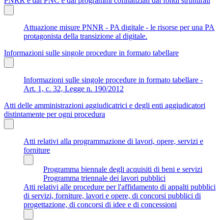
PNRR e dal PNC e dai programmi cofinanziati dai fondi strutturali
Attuazione misure PNNR - PA digitale - le risorse per una PA
protagonista della transizione al digitale.
Informazioni sulle singole procedure in formato tabellare
Informazioni sulle singole procedure in formato tabellare -
Art. 1, c. 32, Legge n. 190/2012
Atti delle amministrazioni aggiudicatrici e degli enti aggiudicatori
distintamente per ogni procedura
Atti relativi alla programmazione di lavori, opere, servizi e
forniture
Programma biennale degli acquisiti di beni e servizi
Programma triennale dei lavori pubblici
Atti relativi alle procedure per l'affidamento di appalti pubblici
di servizi, forniture, lavori e opere, di concorsi pubblici di
progettazione, di concorsi di idee e di concessioni