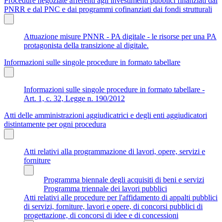
Procedure negoziate afferenti agli investimenti pubblici finanziati dal
PNRR e dal PNC e dai programmi cofinanziati dai fondi strutturali
Attuazione misure PNNR - PA digitale - le risorse per una PA
protagonista della transizione al digitale.
Informazioni sulle singole procedure in formato tabellare
Informazioni sulle singole procedure in formato tabellare -
Art. 1, c. 32, Legge n. 190/2012
Atti delle amministrazioni aggiudicatrici e degli enti aggiudicatori
distintamente per ogni procedura
Atti relativi alla programmazione di lavori, opere, servizi e
forniture
Programma biennale degli acquisiti di beni e servizi
Programma triennale dei lavori pubblici
Atti relativi alle procedure per l'affidamento di appalti pubblici
di servizi, forniture, lavori e opere, di concorsi pubblici di
progettazione, di concorsi di idee e di concessioni