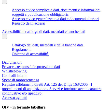
Accesso civico semplice a dati, documenti e informazioni
soggetti a pubblicazione obbligatoria
Accesso civico generalizzato a dati e documenti ulteriori
Registro degli accessi
Accessibilità e catalogo di dati, metadati e banche dati
Catalogo dei dati, metadati e della banche dati
Regolamenti
Obiettivi di accessibilità
Dati ulteriori
Privacy - responsabile protezione dati
Whistleblowing
Controlli interni
Spese di rappresentanza
Registro affidamenti diretti Art. 125 del D.lgs 163/2006 - I
procedimenti di acquisizione - Servizi e forniture aventi carattere
continuativo e/o ripetitivo
Accesso agli atti
OIV - in formato tabellare