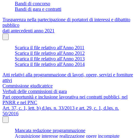
Bandi di concorso
Bandi di gara e contratti
Trasparenza nella partecipazione di portatori di interessi e dibattito
pubblico
dati antecedenti anno 2021
Scarica il file relativo all'Anno 2011
Scarica il file relativo all'Anno 2012
Scarica il file relativo all'Anno 2013
Scarica il file relativo all'Anno 2014
Atti relativi alla programmazione di lavori, opere, servizi e forniture
attivi
Commissione giudicatrice
Verbali delle commissioni di gara
Pari opportunità e inclusione lavorativa nei contratti pubblici, nel
PNRR e nel PNC
Art. 37, c. 1, lett. b) d.lgs. n. 33/2013 e art. 29, c. 1, d.lgs. n.
50/2016
Mancata redazione programmazione
Acquisizione interesse realizzazione opere incompiute