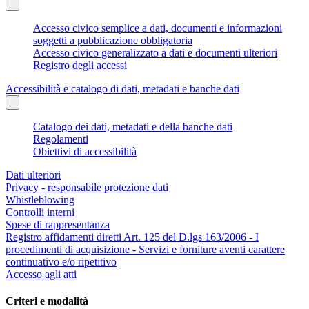
Accesso civico semplice a dati, documenti e informazioni
soggetti a pubblicazione obbligatoria
Accesso civico generalizzato a dati e documenti ulteriori
Registro degli accessi
Accessibilità e catalogo di dati, metadati e banche dati
Catalogo dei dati, metadati e della banche dati
Regolamenti
Obiettivi di accessibilità
Dati ulteriori
Privacy - responsabile protezione dati
Whistleblowing
Controlli interni
Spese di rappresentanza
Registro affidamenti diretti Art. 125 del D.lgs 163/2006 - I
procedimenti di acquisizione - Servizi e forniture aventi carattere
continuativo e/o ripetitivo
Accesso agli atti
Criteri e modalità