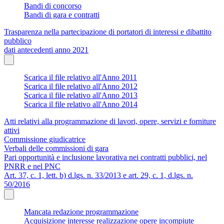
Bandi di concorso
Bandi di gara e contratti
Trasparenza nella partecipazione di portatori di interessi e dibattito
pubblico
dati antecedenti anno 2021
Scarica il file relativo all'Anno 2011
Scarica il file relativo all'Anno 2012
Scarica il file relativo all'Anno 2013
Scarica il file relativo all'Anno 2014
Atti relativi alla programmazione di lavori, opere, servizi e forniture
attivi
Commissione giudicatrice
Verbali delle commissioni di gara
Pari opportunità e inclusione lavorativa nei contratti pubblici, nel
PNRR e nel PNC
Art. 37, c. 1, lett. b) d.lgs. n. 33/2013 e art. 29, c. 1, d.lgs. n.
50/2016
Mancata redazione programmazione
Acquisizione interesse realizzazione opere incompiute