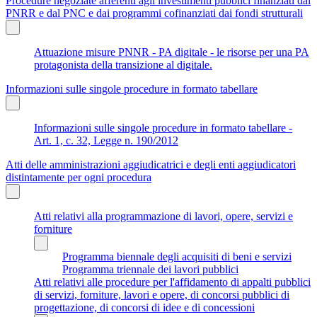
Procedure negoziate afferenti agli investimenti pubblici finanziati dal
PNRR e dal PNC e dai programmi cofinanziati dai fondi strutturali
Attuazione misure PNNR - PA digitale - le risorse per una PA
protagonista della transizione al digitale.
Informazioni sulle singole procedure in formato tabellare
Informazioni sulle singole procedure in formato tabellare -
Art. 1, c. 32, Legge n. 190/2012
Atti delle amministrazioni aggiudicatrici e degli enti aggiudicatori
distintamente per ogni procedura
Atti relativi alla programmazione di lavori, opere, servizi e
forniture
Programma biennale degli acquisiti di beni e servizi
Programma triennale dei lavori pubblici
Atti relativi alle procedure per l'affidamento di appalti pubblici
di servizi, forniture, lavori e opere, di concorsi pubblici di
progettazione, di concorsi di idee e di concessioni