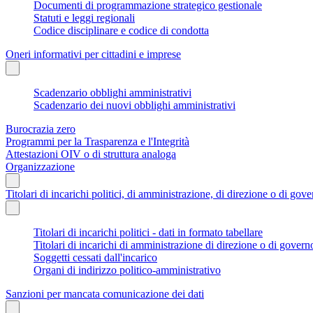
Documenti di programmazione strategico gestionale
Statuti e leggi regionali
Codice disciplinare e codice di condotta
Oneri informativi per cittadini e imprese
Scadenzario obblighi amministrativi
Scadenzario dei nuovi obblighi amministrativi
Burocrazia zero
Programmi per la Trasparenza e l'Integrità
Attestazioni OIV o di struttura analoga
Organizzazione
Titolari di incarichi politici, di amministrazione, di direzione o di gov
Titolari di incarichi politici - dati in formato tabellare
Titolari di incarichi di amministrazione di direzione o di govern
Soggetti cessati dall'incarico
Organi di indirizzo politico-amministrativo
Sanzioni per mancata comunicazione dei dati