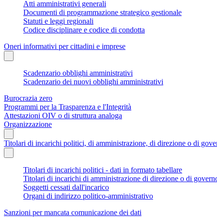
Atti amministrativi generali
Documenti di programmazione strategico gestionale
Statuti e leggi regionali
Codice disciplinare e codice di condotta
Oneri informativi per cittadini e imprese
Scadenzario obblighi amministrativi
Scadenzario dei nuovi obblighi amministrativi
Burocrazia zero
Programmi per la Trasparenza e l'Integrità
Attestazioni OIV o di struttura analoga
Organizzazione
Titolari di incarichi politici, di amministrazione, di direzione o di gov
Titolari di incarichi politici - dati in formato tabellare
Titolari di incarichi di amministrazione di direzione o di govern
Soggetti cessati dall'incarico
Organi di indirizzo politico-amministrativo
Sanzioni per mancata comunicazione dei dati