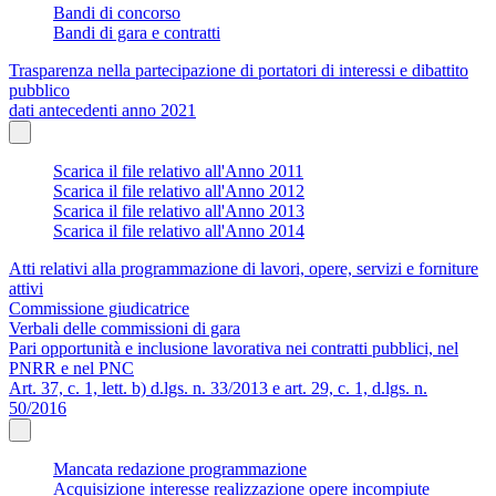
Bandi di concorso
Bandi di gara e contratti
Trasparenza nella partecipazione di portatori di interessi e dibattito
pubblico
dati antecedenti anno 2021
Scarica il file relativo all'Anno 2011
Scarica il file relativo all'Anno 2012
Scarica il file relativo all'Anno 2013
Scarica il file relativo all'Anno 2014
Atti relativi alla programmazione di lavori, opere, servizi e forniture
attivi
Commissione giudicatrice
Verbali delle commissioni di gara
Pari opportunità e inclusione lavorativa nei contratti pubblici, nel
PNRR e nel PNC
Art. 37, c. 1, lett. b) d.lgs. n. 33/2013 e art. 29, c. 1, d.lgs. n.
50/2016
Mancata redazione programmazione
Acquisizione interesse realizzazione opere incompiute