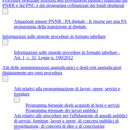
Procedure negoziate afferenti agli investimenti pubblici finanziati dal
PNRR e dal PNC e dai programmi cofinanziati dai fondi strutturali
Attuazione misure PNNR - PA digitale - le risorse per una PA
protagonista della transizione al digitale.
Informazioni sulle singole procedure in formato tabellare
Informazioni sulle singole procedure in formato tabellare -
Art. 1, c. 32, Legge n. 190/2012
Atti delle amministrazioni aggiudicatrici e degli enti aggiudicatori
distintamente per ogni procedura
Atti relativi alla programmazione di lavori, opere, servizi e
forniture
Programma biennale degli acquisiti di beni e servizi
Programma triennale dei lavori pubblici
Atti relativi alle procedure per l'affidamento di appalti pubblici
di servizi, forniture, lavori e opere, di concorsi pubblici di
progettazione, di concorsi di idee e di concessioni