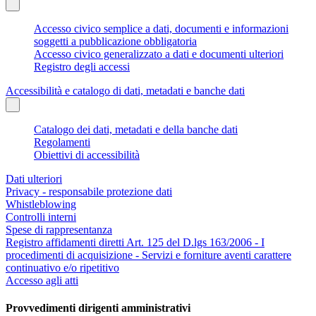
Accesso civico semplice a dati, documenti e informazioni
soggetti a pubblicazione obbligatoria
Accesso civico generalizzato a dati e documenti ulteriori
Registro degli accessi
Accessibilità e catalogo di dati, metadati e banche dati
Catalogo dei dati, metadati e della banche dati
Regolamenti
Obiettivi di accessibilità
Dati ulteriori
Privacy - responsabile protezione dati
Whistleblowing
Controlli interni
Spese di rappresentanza
Registro affidamenti diretti Art. 125 del D.lgs 163/2006 - I
procedimenti di acquisizione - Servizi e forniture aventi carattere
continuativo e/o ripetitivo
Accesso agli atti
Provvedimenti dirigenti amministrativi