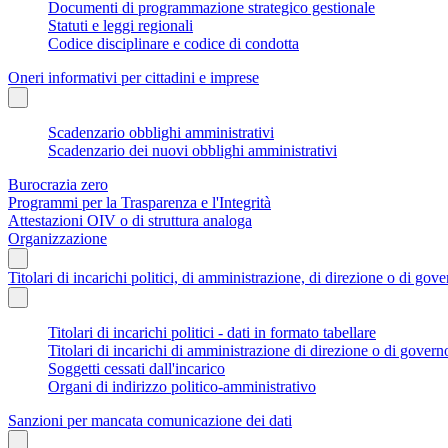
Documenti di programmazione strategico gestionale
Statuti e leggi regionali
Codice disciplinare e codice di condotta
Oneri informativi per cittadini e imprese
Scadenzario obblighi amministrativi
Scadenzario dei nuovi obblighi amministrativi
Burocrazia zero
Programmi per la Trasparenza e l'Integrità
Attestazioni OIV o di struttura analoga
Organizzazione
Titolari di incarichi politici, di amministrazione, di direzione o di gov
Titolari di incarichi politici - dati in formato tabellare
Titolari di incarichi di amministrazione di direzione o di govern
Soggetti cessati dall'incarico
Organi di indirizzo politico-amministrativo
Sanzioni per mancata comunicazione dei dati