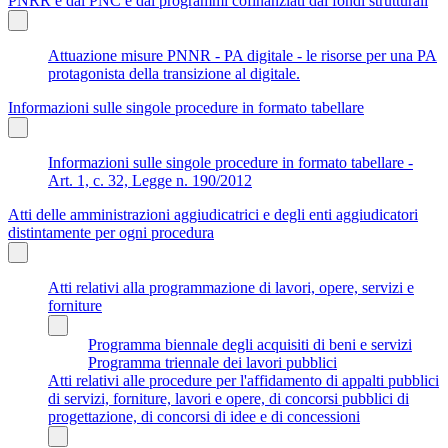
PNRR e dal PNC e dai programmi cofinanziati dai fondi strutturali
Attuazione misure PNNR - PA digitale - le risorse per una PA
protagonista della transizione al digitale.
Informazioni sulle singole procedure in formato tabellare
Informazioni sulle singole procedure in formato tabellare -
Art. 1, c. 32, Legge n. 190/2012
Atti delle amministrazioni aggiudicatrici e degli enti aggiudicatori
distintamente per ogni procedura
Atti relativi alla programmazione di lavori, opere, servizi e
forniture
Programma biennale degli acquisiti di beni e servizi
Programma triennale dei lavori pubblici
Atti relativi alle procedure per l'affidamento di appalti pubblici
di servizi, forniture, lavori e opere, di concorsi pubblici di
progettazione, di concorsi di idee e di concessioni