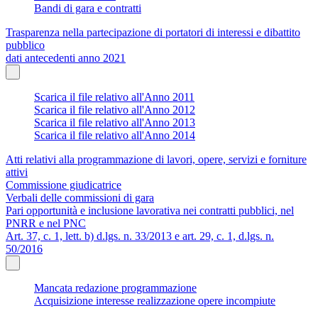
Bandi di gara e contratti
Trasparenza nella partecipazione di portatori di interessi e dibattito
pubblico
dati antecedenti anno 2021
Scarica il file relativo all'Anno 2011
Scarica il file relativo all'Anno 2012
Scarica il file relativo all'Anno 2013
Scarica il file relativo all'Anno 2014
Atti relativi alla programmazione di lavori, opere, servizi e forniture
attivi
Commissione giudicatrice
Verbali delle commissioni di gara
Pari opportunità e inclusione lavorativa nei contratti pubblici, nel
PNRR e nel PNC
Art. 37, c. 1, lett. b) d.lgs. n. 33/2013 e art. 29, c. 1, d.lgs. n.
50/2016
Mancata redazione programmazione
Acquisizione interesse realizzazione opere incompiute