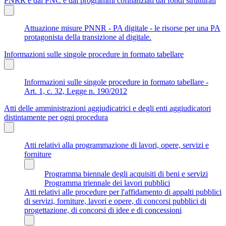
PNRR e dal PNC e dai programmi cofinanziati dai fondi strutturali
Attuazione misure PNNR - PA digitale - le risorse per una PA
protagonista della transizione al digitale.
Informazioni sulle singole procedure in formato tabellare
Informazioni sulle singole procedure in formato tabellare -
Art. 1, c. 32, Legge n. 190/2012
Atti delle amministrazioni aggiudicatrici e degli enti aggiudicatori
distintamente per ogni procedura
Atti relativi alla programmazione di lavori, opere, servizi e
forniture
Programma biennale degli acquisiti di beni e servizi
Programma triennale dei lavori pubblici
Atti relativi alle procedure per l'affidamento di appalti pubblici
di servizi, forniture, lavori e opere, di concorsi pubblici di
progettazione, di concorsi di idee e di concessioni