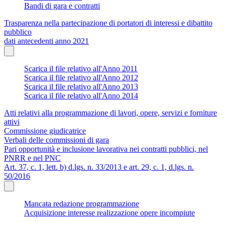
Bandi di gara e contratti
Trasparenza nella partecipazione di portatori di interessi e dibattito
pubblico
dati antecedenti anno 2021
Scarica il file relativo all'Anno 2011
Scarica il file relativo all'Anno 2012
Scarica il file relativo all'Anno 2013
Scarica il file relativo all'Anno 2014
Atti relativi alla programmazione di lavori, opere, servizi e forniture
attivi
Commissione giudicatrice
Verbali delle commissioni di gara
Pari opportunità e inclusione lavorativa nei contratti pubblici, nel
PNRR e nel PNC
Art. 37, c. 1, lett. b) d.lgs. n. 33/2013 e art. 29, c. 1, d.lgs. n.
50/2016
Mancata redazione programmazione
Acquisizione interesse realizzazione opere incompiute