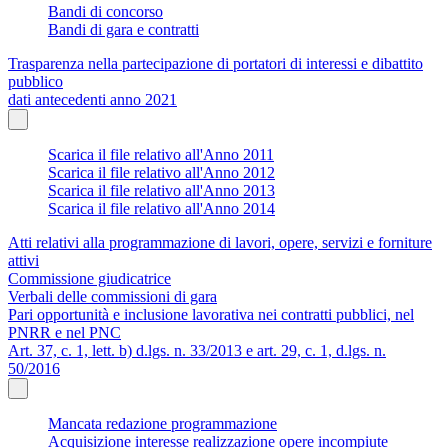
Bandi di concorso
Bandi di gara e contratti
Trasparenza nella partecipazione di portatori di interessi e dibattito
pubblico
dati antecedenti anno 2021
Scarica il file relativo all'Anno 2011
Scarica il file relativo all'Anno 2012
Scarica il file relativo all'Anno 2013
Scarica il file relativo all'Anno 2014
Atti relativi alla programmazione di lavori, opere, servizi e forniture
attivi
Commissione giudicatrice
Verbali delle commissioni di gara
Pari opportunità e inclusione lavorativa nei contratti pubblici, nel
PNRR e nel PNC
Art. 37, c. 1, lett. b) d.lgs. n. 33/2013 e art. 29, c. 1, d.lgs. n.
50/2016
Mancata redazione programmazione
Acquisizione interesse realizzazione opere incompiute