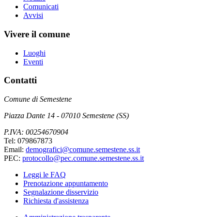
Comunicati
Avvisi
Vivere il comune
Luoghi
Eventi
Contatti
Comune di Semestene
Piazza Dante 14 - 07010 Semestene (SS)
P.IVA: 00254670904
Tel: 079867873
Email:
demografici@comune.semestene.ss.it
PEC:
protocollo@pec.comune.semestene.ss.it
Leggi le FAQ
Prenotazione appuntamento
Segnalazione disservizio
Richiesta d'assistenza