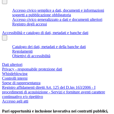
Accesso civico semplice a dati, documenti e informazioni
soggetti a pubblicazione obbligatoria
Accesso civico generalizzato a dati e documenti ulteriori
Registro degli accessi
Accessibilità e catalogo di dati, metadati e banche dati
Catalogo dei dati, metadati e della banche dati
Regolamenti
Obiettivi di accessibilità
Dati ulteriori
Privacy - responsabile protezione dati
Whistleblowing
Controlli interni
Spese di rappresentanza
Registro affidamenti diretti Art. 125 del D.lgs 163/2006 - I
procedimenti di acquisizione - Servizi e forniture aventi carattere
continuativo e/o ripetitivo
Accesso agli atti
Pari opportunità e inclusione lavorativa nei contratti pubblici,