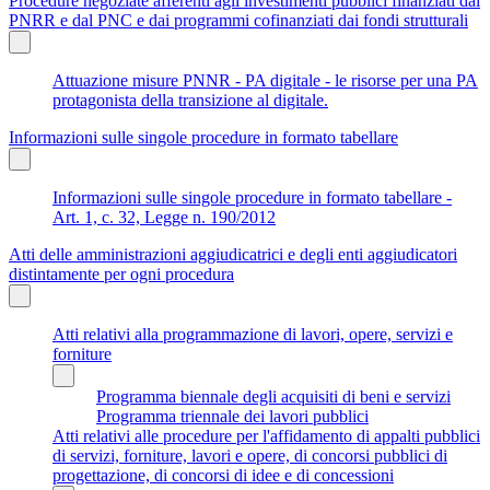
Procedure negoziate afferenti agli investimenti pubblici finanziati dal
PNRR e dal PNC e dai programmi cofinanziati dai fondi strutturali
Attuazione misure PNNR - PA digitale - le risorse per una PA
protagonista della transizione al digitale.
Informazioni sulle singole procedure in formato tabellare
Informazioni sulle singole procedure in formato tabellare -
Art. 1, c. 32, Legge n. 190/2012
Atti delle amministrazioni aggiudicatrici e degli enti aggiudicatori
distintamente per ogni procedura
Atti relativi alla programmazione di lavori, opere, servizi e
forniture
Programma biennale degli acquisiti di beni e servizi
Programma triennale dei lavori pubblici
Atti relativi alle procedure per l'affidamento di appalti pubblici
di servizi, forniture, lavori e opere, di concorsi pubblici di
progettazione, di concorsi di idee e di concessioni