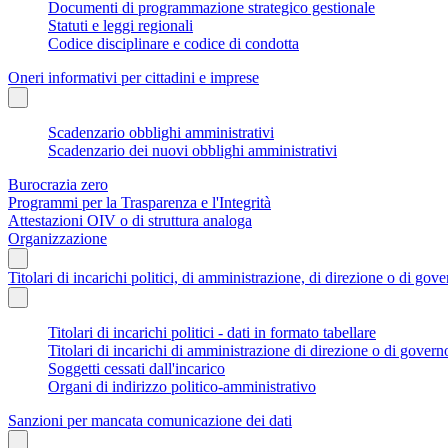
Documenti di programmazione strategico gestionale
Statuti e leggi regionali
Codice disciplinare e codice di condotta
Oneri informativi per cittadini e imprese
Scadenzario obblighi amministrativi
Scadenzario dei nuovi obblighi amministrativi
Burocrazia zero
Programmi per la Trasparenza e l'Integrità
Attestazioni OIV o di struttura analoga
Organizzazione
Titolari di incarichi politici, di amministrazione, di direzione o di gov
Titolari di incarichi politici - dati in formato tabellare
Titolari di incarichi di amministrazione di direzione o di govern
Soggetti cessati dall'incarico
Organi di indirizzo politico-amministrativo
Sanzioni per mancata comunicazione dei dati