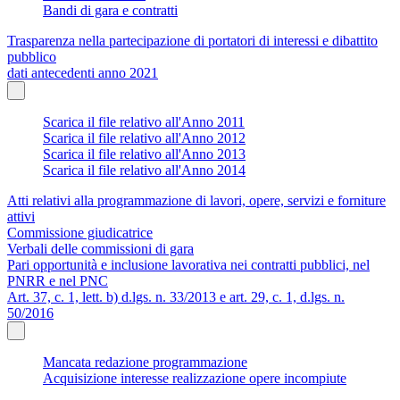
Bandi di gara e contratti
Trasparenza nella partecipazione di portatori di interessi e dibattito
pubblico
dati antecedenti anno 2021
Scarica il file relativo all'Anno 2011
Scarica il file relativo all'Anno 2012
Scarica il file relativo all'Anno 2013
Scarica il file relativo all'Anno 2014
Atti relativi alla programmazione di lavori, opere, servizi e forniture
attivi
Commissione giudicatrice
Verbali delle commissioni di gara
Pari opportunità e inclusione lavorativa nei contratti pubblici, nel
PNRR e nel PNC
Art. 37, c. 1, lett. b) d.lgs. n. 33/2013 e art. 29, c. 1, d.lgs. n.
50/2016
Mancata redazione programmazione
Acquisizione interesse realizzazione opere incompiute