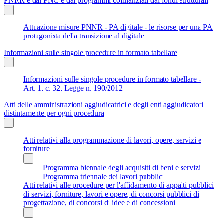
PNRR e dal PNC e dai programmi cofinanziati dai fondi strutturali
Attuazione misure PNNR - PA digitale - le risorse per una PA
protagonista della transizione al digitale.
Informazioni sulle singole procedure in formato tabellare
Informazioni sulle singole procedure in formato tabellare -
Art. 1, c. 32, Legge n. 190/2012
Atti delle amministrazioni aggiudicatrici e degli enti aggiudicatori
distintamente per ogni procedura
Atti relativi alla programmazione di lavori, opere, servizi e
forniture
Programma biennale degli acquisiti di beni e servizi
Programma triennale dei lavori pubblici
Atti relativi alle procedure per l'affidamento di appalti pubblici
di servizi, forniture, lavori e opere, di concorsi pubblici di
progettazione, di concorsi di idee e di concessioni