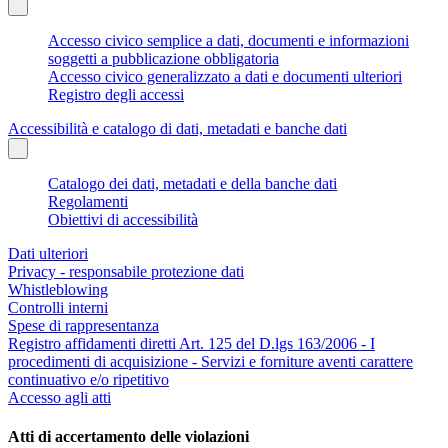
Accesso civico semplice a dati, documenti e informazioni
soggetti a pubblicazione obbligatoria
Accesso civico generalizzato a dati e documenti ulteriori
Registro degli accessi
Accessibilità e catalogo di dati, metadati e banche dati
Catalogo dei dati, metadati e della banche dati
Regolamenti
Obiettivi di accessibilità
Dati ulteriori
Privacy - responsabile protezione dati
Whistleblowing
Controlli interni
Spese di rappresentanza
Registro affidamenti diretti Art. 125 del D.lgs 163/2006 - I
procedimenti di acquisizione - Servizi e forniture aventi carattere
continuativo e/o ripetitivo
Accesso agli atti
Atti di accertamento delle violazioni