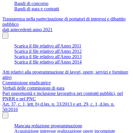
Bandi di concorso
Bandi di gara e contratti
Trasparenza nella partecipazione di portatori di interessi e dibattito
pubblico
dati antecedenti anno 2021
Scarica il file relativo all'Anno 2011
Scarica il file relativo all'Anno 2012
Scarica il file relativo all'Anno 2013
Scarica il file relativo all'Anno 2014
Atti relativi alla programmazione di lavori, opere, servizi e forniture
attivi
Commissione giudicatrice
Verbali delle commissioni di gara
Pari opportunità e inclusione lavorativa nei contratti pubblici, nel
PNRR e nel PNC
Art. 37, c. 1, lett. b) d.lgs. n. 33/2013 e art. 29, c. 1, d.lgs. n.
50/2016
Mancata redazione programmazione
Acquisizione interesse realizzazione opere incompiute