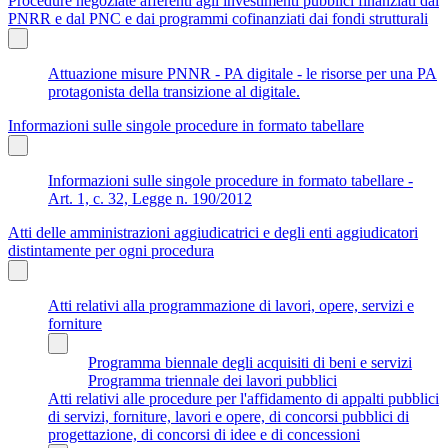
Procedure negoziate afferenti agli investimenti pubblici finanziati dal
PNRR e dal PNC e dai programmi cofinanziati dai fondi strutturali
Attuazione misure PNNR - PA digitale - le risorse per una PA
protagonista della transizione al digitale.
Informazioni sulle singole procedure in formato tabellare
Informazioni sulle singole procedure in formato tabellare -
Art. 1, c. 32, Legge n. 190/2012
Atti delle amministrazioni aggiudicatrici e degli enti aggiudicatori
distintamente per ogni procedura
Atti relativi alla programmazione di lavori, opere, servizi e
forniture
Programma biennale degli acquisiti di beni e servizi
Programma triennale dei lavori pubblici
Atti relativi alle procedure per l'affidamento di appalti pubblici
di servizi, forniture, lavori e opere, di concorsi pubblici di
progettazione, di concorsi di idee e di concessioni