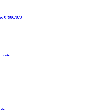
ero 079867873
amento
izio