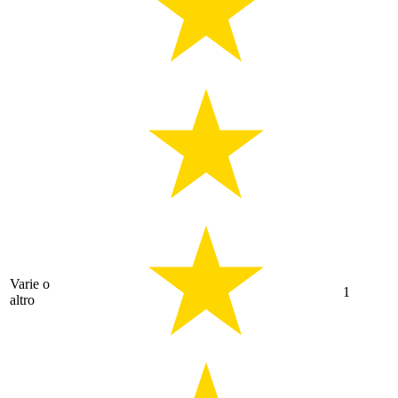
Varie o
1
altro