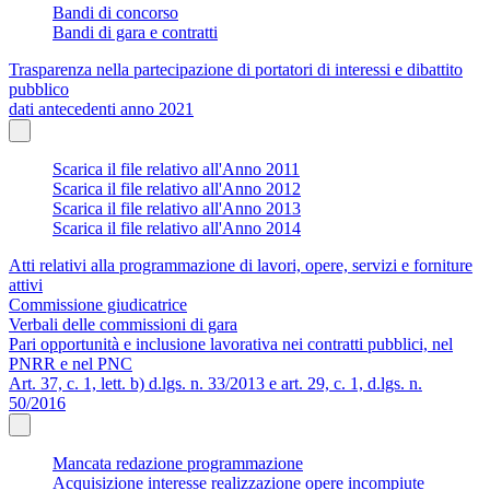
Bandi di concorso
Bandi di gara e contratti
Trasparenza nella partecipazione di portatori di interessi e dibattito
pubblico
dati antecedenti anno 2021
Scarica il file relativo all'Anno 2011
Scarica il file relativo all'Anno 2012
Scarica il file relativo all'Anno 2013
Scarica il file relativo all'Anno 2014
Atti relativi alla programmazione di lavori, opere, servizi e forniture
attivi
Commissione giudicatrice
Verbali delle commissioni di gara
Pari opportunità e inclusione lavorativa nei contratti pubblici, nel
PNRR e nel PNC
Art. 37, c. 1, lett. b) d.lgs. n. 33/2013 e art. 29, c. 1, d.lgs. n.
50/2016
Mancata redazione programmazione
Acquisizione interesse realizzazione opere incompiute