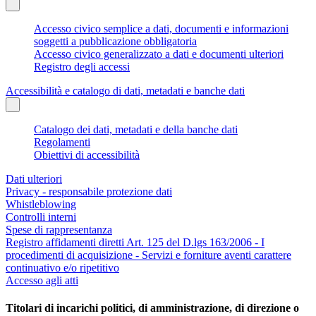
Accesso civico semplice a dati, documenti e informazioni
soggetti a pubblicazione obbligatoria
Accesso civico generalizzato a dati e documenti ulteriori
Registro degli accessi
Accessibilità e catalogo di dati, metadati e banche dati
Catalogo dei dati, metadati e della banche dati
Regolamenti
Obiettivi di accessibilità
Dati ulteriori
Privacy - responsabile protezione dati
Whistleblowing
Controlli interni
Spese di rappresentanza
Registro affidamenti diretti Art. 125 del D.lgs 163/2006 - I
procedimenti di acquisizione - Servizi e forniture aventi carattere
continuativo e/o ripetitivo
Accesso agli atti
Titolari di incarichi politici, di amministrazione, di direzione o