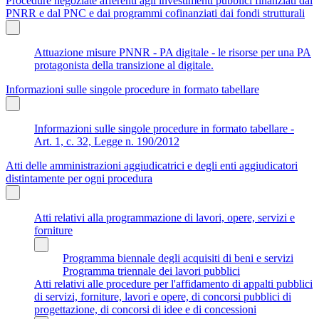
Procedure negoziate afferenti agli investimenti pubblici finanziati dal
PNRR e dal PNC e dai programmi cofinanziati dai fondi strutturali
Attuazione misure PNNR - PA digitale - le risorse per una PA
protagonista della transizione al digitale.
Informazioni sulle singole procedure in formato tabellare
Informazioni sulle singole procedure in formato tabellare -
Art. 1, c. 32, Legge n. 190/2012
Atti delle amministrazioni aggiudicatrici e degli enti aggiudicatori
distintamente per ogni procedura
Atti relativi alla programmazione di lavori, opere, servizi e
forniture
Programma biennale degli acquisiti di beni e servizi
Programma triennale dei lavori pubblici
Atti relativi alle procedure per l'affidamento di appalti pubblici
di servizi, forniture, lavori e opere, di concorsi pubblici di
progettazione, di concorsi di idee e di concessioni