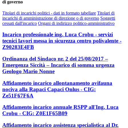
di governo
Titolari di incarichi politici - dati in formato tabellare
Titolari di
incarichi di amministrazione di direzione o di governo
Soggetti
cessati dall'incarico
Organi di indirizzo politico-amministrativo
Incarico professionale ing. Luca Crobu - servizi
tecnici lavori messa in sicurezza centro polivalente -
Z90283E4FB
Ordinanza del Sindaco nr. 2 del 25/08/2017 –
Emergenza Siccità – Incarico di somma urgenza
Geologo Mario Nonne
Affidamento incarico allontanamento avifauna
nociva alla Rapaci Capaci Onlus - CIG:
Ze51F67F6A
Affidamento incarico annuale RSPP all'Ing. Luca
Crobu - CIG: Z0E1F65B09
Affidamento incarico assistenza specialistica al Dr.