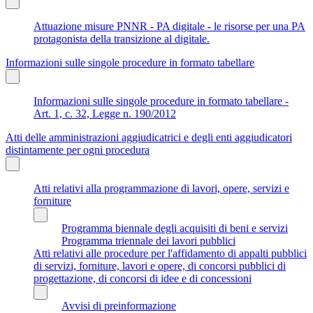
Attuazione misure PNNR - PA digitale - le risorse per una PA
protagonista della transizione al digitale.
Informazioni sulle singole procedure in formato tabellare
Informazioni sulle singole procedure in formato tabellare -
Art. 1, c. 32, Legge n. 190/2012
Atti delle amministrazioni aggiudicatrici e degli enti aggiudicatori
distintamente per ogni procedura
Atti relativi alla programmazione di lavori, opere, servizi e
forniture
Programma biennale degli acquisiti di beni e servizi
Programma triennale dei lavori pubblici
Atti relativi alle procedure per l'affidamento di appalti pubblici
di servizi, forniture, lavori e opere, di concorsi pubblici di
progettazione, di concorsi di idee e di concessioni
Avvisi di preinformazione