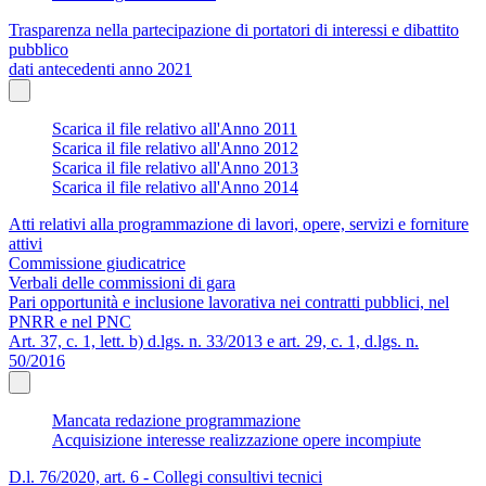
Trasparenza nella partecipazione di portatori di interessi e dibattito
pubblico
dati antecedenti anno 2021
Scarica il file relativo all'Anno 2011
Scarica il file relativo all'Anno 2012
Scarica il file relativo all'Anno 2013
Scarica il file relativo all'Anno 2014
Atti relativi alla programmazione di lavori, opere, servizi e forniture
attivi
Commissione giudicatrice
Verbali delle commissioni di gara
Pari opportunità e inclusione lavorativa nei contratti pubblici, nel
PNRR e nel PNC
Art. 37, c. 1, lett. b) d.lgs. n. 33/2013 e art. 29, c. 1, d.lgs. n.
50/2016
Mancata redazione programmazione
Acquisizione interesse realizzazione opere incompiute
D.l. 76/2020, art. 6 - Collegi consultivi tecnici