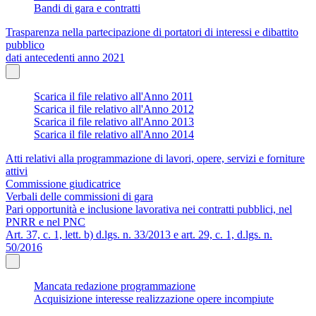
Bandi di gara e contratti
Trasparenza nella partecipazione di portatori di interessi e dibattito
pubblico
dati antecedenti anno 2021
Scarica il file relativo all'Anno 2011
Scarica il file relativo all'Anno 2012
Scarica il file relativo all'Anno 2013
Scarica il file relativo all'Anno 2014
Atti relativi alla programmazione di lavori, opere, servizi e forniture
attivi
Commissione giudicatrice
Verbali delle commissioni di gara
Pari opportunità e inclusione lavorativa nei contratti pubblici, nel
PNRR e nel PNC
Art. 37, c. 1, lett. b) d.lgs. n. 33/2013 e art. 29, c. 1, d.lgs. n.
50/2016
Mancata redazione programmazione
Acquisizione interesse realizzazione opere incompiute