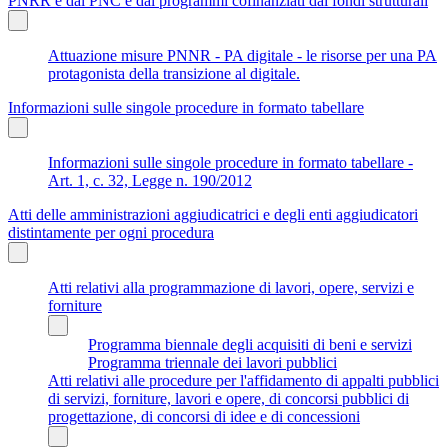
PNRR e dal PNC e dai programmi cofinanziati dai fondi strutturali
Attuazione misure PNNR - PA digitale - le risorse per una PA
protagonista della transizione al digitale.
Informazioni sulle singole procedure in formato tabellare
Informazioni sulle singole procedure in formato tabellare -
Art. 1, c. 32, Legge n. 190/2012
Atti delle amministrazioni aggiudicatrici e degli enti aggiudicatori
distintamente per ogni procedura
Atti relativi alla programmazione di lavori, opere, servizi e
forniture
Programma biennale degli acquisiti di beni e servizi
Programma triennale dei lavori pubblici
Atti relativi alle procedure per l'affidamento di appalti pubblici
di servizi, forniture, lavori e opere, di concorsi pubblici di
progettazione, di concorsi di idee e di concessioni