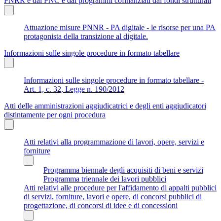
PNRR e dal PNC e dai programmi cofinanziati dai fondi strutturali
Attuazione misure PNNR - PA digitale - le risorse per una PA
protagonista della transizione al digitale.
Informazioni sulle singole procedure in formato tabellare
Informazioni sulle singole procedure in formato tabellare -
Art. 1, c. 32, Legge n. 190/2012
Atti delle amministrazioni aggiudicatrici e degli enti aggiudicatori
distintamente per ogni procedura
Atti relativi alla programmazione di lavori, opere, servizi e
forniture
Programma biennale degli acquisiti di beni e servizi
Programma triennale dei lavori pubblici
Atti relativi alle procedure per l'affidamento di appalti pubblici
di servizi, forniture, lavori e opere, di concorsi pubblici di
progettazione, di concorsi di idee e di concessioni