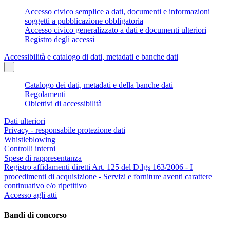
Accesso civico semplice a dati, documenti e informazioni
soggetti a pubblicazione obbligatoria
Accesso civico generalizzato a dati e documenti ulteriori
Registro degli accessi
Accessibilità e catalogo di dati, metadati e banche dati
Catalogo dei dati, metadati e della banche dati
Regolamenti
Obiettivi di accessibilità
Dati ulteriori
Privacy - responsabile protezione dati
Whistleblowing
Controlli interni
Spese di rappresentanza
Registro affidamenti diretti Art. 125 del D.lgs 163/2006 - I
procedimenti di acquisizione - Servizi e forniture aventi carattere
continuativo e/o ripetitivo
Accesso agli atti
Bandi di concorso