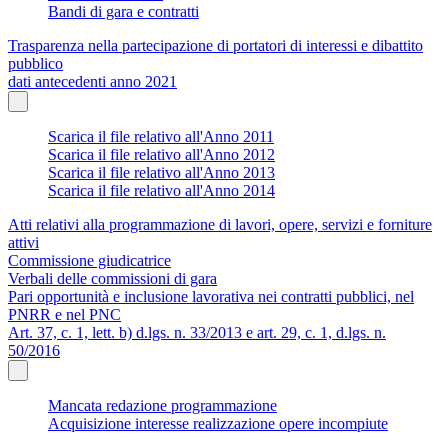
Bandi di gara e contratti
Trasparenza nella partecipazione di portatori di interessi e dibattito
pubblico
dati antecedenti anno 2021
Scarica il file relativo all'Anno 2011
Scarica il file relativo all'Anno 2012
Scarica il file relativo all'Anno 2013
Scarica il file relativo all'Anno 2014
Atti relativi alla programmazione di lavori, opere, servizi e forniture
attivi
Commissione giudicatrice
Verbali delle commissioni di gara
Pari opportunità e inclusione lavorativa nei contratti pubblici, nel
PNRR e nel PNC
Art. 37, c. 1, lett. b) d.lgs. n. 33/2013 e art. 29, c. 1, d.lgs. n.
50/2016
Mancata redazione programmazione
Acquisizione interesse realizzazione opere incompiute