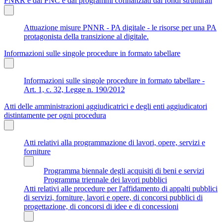
PNRR e dal PNC e dai programmi cofinanziati dai fondi strutturali
Attuazione misure PNNR - PA digitale - le risorse per una PA
protagonista della transizione al digitale.
Informazioni sulle singole procedure in formato tabellare
Informazioni sulle singole procedure in formato tabellare -
Art. 1, c. 32, Legge n. 190/2012
Atti delle amministrazioni aggiudicatrici e degli enti aggiudicatori
distintamente per ogni procedura
Atti relativi alla programmazione di lavori, opere, servizi e
forniture
Programma biennale degli acquisiti di beni e servizi
Programma triennale dei lavori pubblici
Atti relativi alle procedure per l'affidamento di appalti pubblici
di servizi, forniture, lavori e opere, di concorsi pubblici di
progettazione, di concorsi di idee e di concessioni