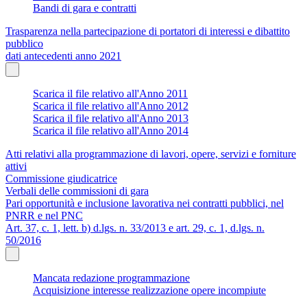
Bandi di gara e contratti
Trasparenza nella partecipazione di portatori di interessi e dibattito
pubblico
dati antecedenti anno 2021
Scarica il file relativo all'Anno 2011
Scarica il file relativo all'Anno 2012
Scarica il file relativo all'Anno 2013
Scarica il file relativo all'Anno 2014
Atti relativi alla programmazione di lavori, opere, servizi e forniture
attivi
Commissione giudicatrice
Verbali delle commissioni di gara
Pari opportunità e inclusione lavorativa nei contratti pubblici, nel
PNRR e nel PNC
Art. 37, c. 1, lett. b) d.lgs. n. 33/2013 e art. 29, c. 1, d.lgs. n.
50/2016
Mancata redazione programmazione
Acquisizione interesse realizzazione opere incompiute