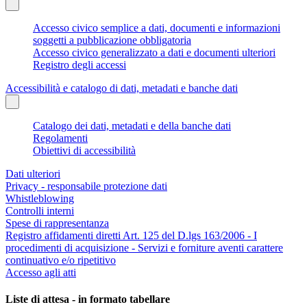
Accesso civico semplice a dati, documenti e informazioni
soggetti a pubblicazione obbligatoria
Accesso civico generalizzato a dati e documenti ulteriori
Registro degli accessi
Accessibilità e catalogo di dati, metadati e banche dati
Catalogo dei dati, metadati e della banche dati
Regolamenti
Obiettivi di accessibilità
Dati ulteriori
Privacy - responsabile protezione dati
Whistleblowing
Controlli interni
Spese di rappresentanza
Registro affidamenti diretti Art. 125 del D.lgs 163/2006 - I
procedimenti di acquisizione - Servizi e forniture aventi carattere
continuativo e/o ripetitivo
Accesso agli atti
Liste di attesa - in formato tabellare