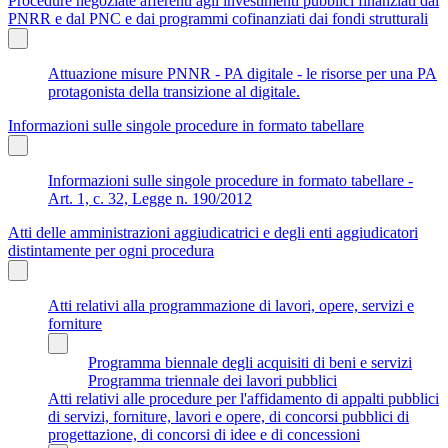
Procedure negoziate afferenti agli investimenti pubblici finanziati dal
PNRR e dal PNC e dai programmi cofinanziati dai fondi strutturali
Attuazione misure PNNR - PA digitale - le risorse per una PA
protagonista della transizione al digitale.
Informazioni sulle singole procedure in formato tabellare
Informazioni sulle singole procedure in formato tabellare -
Art. 1, c. 32, Legge n. 190/2012
Atti delle amministrazioni aggiudicatrici e degli enti aggiudicatori
distintamente per ogni procedura
Atti relativi alla programmazione di lavori, opere, servizi e
forniture
Programma biennale degli acquisiti di beni e servizi
Programma triennale dei lavori pubblici
Atti relativi alle procedure per l'affidamento di appalti pubblici
di servizi, forniture, lavori e opere, di concorsi pubblici di
progettazione, di concorsi di idee e di concessioni