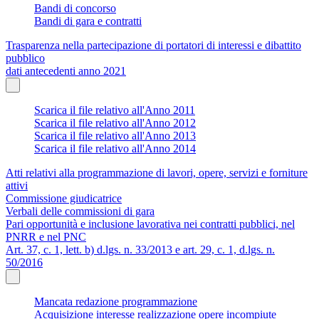
Bandi di concorso
Bandi di gara e contratti
Trasparenza nella partecipazione di portatori di interessi e dibattito
pubblico
dati antecedenti anno 2021
Scarica il file relativo all'Anno 2011
Scarica il file relativo all'Anno 2012
Scarica il file relativo all'Anno 2013
Scarica il file relativo all'Anno 2014
Atti relativi alla programmazione di lavori, opere, servizi e forniture
attivi
Commissione giudicatrice
Verbali delle commissioni di gara
Pari opportunità e inclusione lavorativa nei contratti pubblici, nel
PNRR e nel PNC
Art. 37, c. 1, lett. b) d.lgs. n. 33/2013 e art. 29, c. 1, d.lgs. n.
50/2016
Mancata redazione programmazione
Acquisizione interesse realizzazione opere incompiute