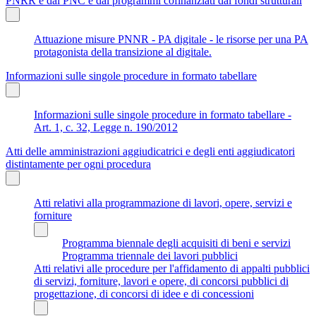
PNRR e dal PNC e dai programmi cofinanziati dai fondi strutturali
Attuazione misure PNNR - PA digitale - le risorse per una PA
protagonista della transizione al digitale.
Informazioni sulle singole procedure in formato tabellare
Informazioni sulle singole procedure in formato tabellare -
Art. 1, c. 32, Legge n. 190/2012
Atti delle amministrazioni aggiudicatrici e degli enti aggiudicatori
distintamente per ogni procedura
Atti relativi alla programmazione di lavori, opere, servizi e
forniture
Programma biennale degli acquisiti di beni e servizi
Programma triennale dei lavori pubblici
Atti relativi alle procedure per l'affidamento di appalti pubblici
di servizi, forniture, lavori e opere, di concorsi pubblici di
progettazione, di concorsi di idee e di concessioni