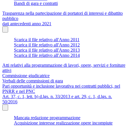
Bandi di gara e contratti
Trasparenza nella partecipazione di portatori di interessi e dibattito
pubblico
dati antecedenti anno 2021
Scarica il file relativo all'Anno 2011
Scarica il file relativo all'Anno 2012
Scarica il file relativo all'Anno 2013
Scarica il file relativo all'Anno 2014
Atti relativi alla programmazione di lavori, opere, servizi e forniture
attivi
Commissione giudicatrice
Verbali delle commissioni di gara
Pari opportunità e inclusione lavorativa nei contratti pubblici, nel
PNRR e nel PNC
Art. 37, c. 1, lett. b) d.lgs. n. 33/2013 e art. 29, c. 1, d.lgs. n.
50/2016
Mancata redazione programmazione
Acquisizione interesse realizzazione opere incompiute