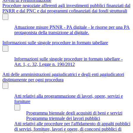
Avvisi di Preinformazione
Procedure negoziate afferenti agli investimenti pubblici finanziati dal
PNRR e dal PNC e dai programmi cofinanziati dai fondi strutturali
Attuazione misure PNNR - PA digitale - le risorse per una PA
protagonista della transizione al digitale.
Informazioni sulle singole procedure in formato tabellare
Informazioni sulle singole procedure in formato tabellare -
Art. 1, c. 32, Legge n. 190/2012
Atti delle amministrazioni aggiudicatrici e degli enti aggiudicatori
distintamente per ogni procedura
Atti relativi alla programmazione di lavori, opere, servizi e
forniture
Programma biennale degli acquisiti di beni e servizi
Programma triennale dei lavori pubblici
Atti relativi alle procedure per l'affidamento di appalti pubblici
di servizi, forniture, lavori e opere, di concorsi pubblici di