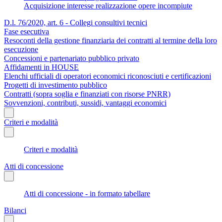
Acquisizione interesse realizzazione opere incompiute
D.l. 76/2020, art. 6 - Collegi consultivi tecnici
Fase esecutiva
Resoconti della gestione finanziaria dei contratti al termine della loro
esecuzione
Concessioni e partenariato pubblico privato
Affidamenti in HOUSE
Elenchi ufficiali di operatori economici riconosciuti e certificazioni
Progetti di investimento pubblico
Contratti (sopra soglia e finanziati con risorse PNRR)
Sovvenzioni, contributi, sussidi, vantaggi economici
Criteri e modalità
Criteri e modalità
Atti di concessione
Atti di concessione - in formato tabellare
Bilanci