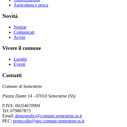
Agricoltura e pesca
Novità
Notizie
Comunicati
Avvisi
Vivere il comune
Luoghi
Eventi
Contatti
Comune di Semestene
Piazza Dante 14 - 07010 Semestene (SS)
P.IVA: 00254670904
Tel: 079867873
Email:
demografici@comune.semestene.ss.it
PEC:
protocollo@pec.comune.semestene.ss.it