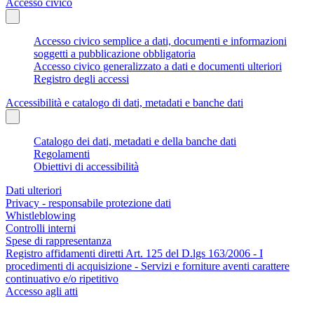
Accesso civico
Accesso civico semplice a dati, documenti e informazioni
soggetti a pubblicazione obbligatoria
Accesso civico generalizzato a dati e documenti ulteriori
Registro degli accessi
Accessibilità e catalogo di dati, metadati e banche dati
Catalogo dei dati, metadati e della banche dati
Regolamenti
Obiettivi di accessibilità
Dati ulteriori
Privacy - responsabile protezione dati
Whistleblowing
Controlli interni
Spese di rappresentanza
Registro affidamenti diretti Art. 125 del D.lgs 163/2006 - I
procedimenti di acquisizione - Servizi e forniture aventi carattere
continuativo e/o ripetitivo
Accesso agli atti