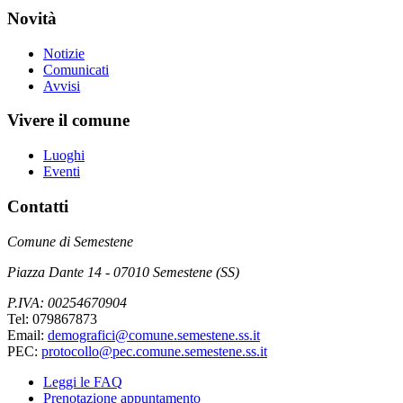
Novità
Notizie
Comunicati
Avvisi
Vivere il comune
Luoghi
Eventi
Contatti
Comune di Semestene
Piazza Dante 14 - 07010 Semestene (SS)
P.IVA: 00254670904
Tel: 079867873
Email:
demografici@comune.semestene.ss.it
PEC:
protocollo@pec.comune.semestene.ss.it
Leggi le FAQ
Prenotazione appuntamento