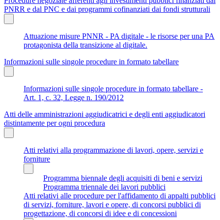
Procedure negoziate afferenti agli investimenti pubblici finanziati dal
PNRR e dal PNC e dai programmi cofinanziati dai fondi strutturali
Attuazione misure PNNR - PA digitale - le risorse per una PA
protagonista della transizione al digitale.
Informazioni sulle singole procedure in formato tabellare
Informazioni sulle singole procedure in formato tabellare -
Art. 1, c. 32, Legge n. 190/2012
Atti delle amministrazioni aggiudicatrici e degli enti aggiudicatori
distintamente per ogni procedura
Atti relativi alla programmazione di lavori, opere, servizi e
forniture
Programma biennale degli acquisiti di beni e servizi
Programma triennale dei lavori pubblici
Atti relativi alle procedure per l'affidamento di appalti pubblici
di servizi, forniture, lavori e opere, di concorsi pubblici di
progettazione, di concorsi di idee e di concessioni