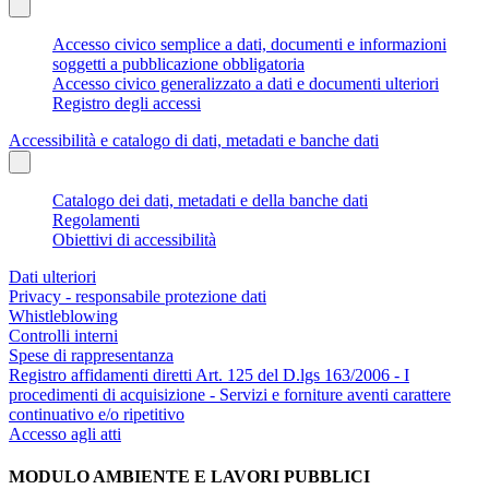
Accesso civico semplice a dati, documenti e informazioni
soggetti a pubblicazione obbligatoria
Accesso civico generalizzato a dati e documenti ulteriori
Registro degli accessi
Accessibilità e catalogo di dati, metadati e banche dati
Catalogo dei dati, metadati e della banche dati
Regolamenti
Obiettivi di accessibilità
Dati ulteriori
Privacy - responsabile protezione dati
Whistleblowing
Controlli interni
Spese di rappresentanza
Registro affidamenti diretti Art. 125 del D.lgs 163/2006 - I
procedimenti di acquisizione - Servizi e forniture aventi carattere
continuativo e/o ripetitivo
Accesso agli atti
MODULO AMBIENTE E LAVORI PUBBLICI