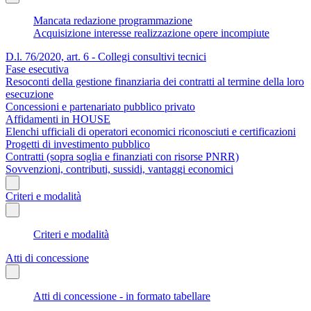
Mancata redazione programmazione
Acquisizione interesse realizzazione opere incompiute
D.l. 76/2020, art. 6 - Collegi consultivi tecnici
Fase esecutiva
Resoconti della gestione finanziaria dei contratti al termine della loro
esecuzione
Concessioni e partenariato pubblico privato
Affidamenti in HOUSE
Elenchi ufficiali di operatori economici riconosciuti e certificazioni
Progetti di investimento pubblico
Contratti (sopra soglia e finanziati con risorse PNRR)
Sovvenzioni, contributi, sussidi, vantaggi economici
Criteri e modalità
Criteri e modalità
Atti di concessione
Atti di concessione - in formato tabellare