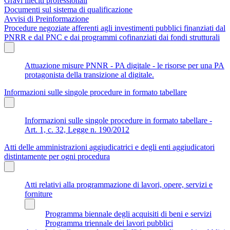
Gravi illeciti professionali
Documenti sul sistema di qualificazione
Avvisi di Preinformazione
Procedure negoziate afferenti agli investimenti pubblici finanziati dal
PNRR e dal PNC e dai programmi cofinanziati dai fondi strutturali
Attuazione misure PNNR - PA digitale - le risorse per una PA
protagonista della transizione al digitale.
Informazioni sulle singole procedure in formato tabellare
Informazioni sulle singole procedure in formato tabellare -
Art. 1, c. 32, Legge n. 190/2012
Atti delle amministrazioni aggiudicatrici e degli enti aggiudicatori
distintamente per ogni procedura
Atti relativi alla programmazione di lavori, opere, servizi e
forniture
Programma biennale degli acquisiti di beni e servizi
Programma triennale dei lavori pubblici