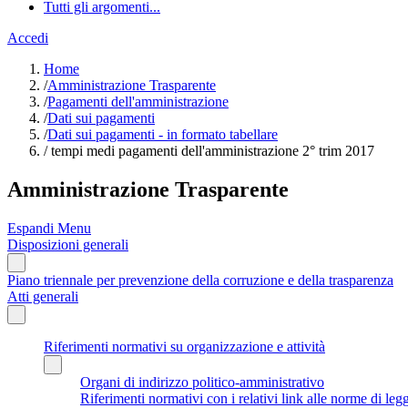
Tutti gli argomenti...
Accedi
Home
/
Amministrazione Trasparente
/
Pagamenti dell'amministrazione
/
Dati sui pagamenti
/
Dati sui pagamenti - in formato tabellare
/
tempi medi pagamenti dell'amministrazione 2° trim 2017
Amministrazione Trasparente
Espandi Menu
Disposizioni generali
Piano triennale per prevenzione della corruzione e della trasparenza
Atti generali
Riferimenti normativi su organizzazione e attività
Organi di indirizzo politico-amministrativo
Riferimenti normativi con i relativi link alle norme di leg