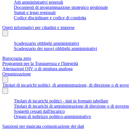
Atti amministrativi generali
Documenti di programmazione strategico gestionale
Statuti e leggi regionali
Codice disciplinare e codice di condotta
Oneri informativi per cittadini e imprese
Scadenzario obblighi amministrativi
Scadenzario dei nuovi obblighi amministrativi
Burocrazia zero
Programmi per la Trasparenza e l'Integrità
Attestazioni OIV o di struttura analoga
Organizzazione
Titolari di incarichi politici, di amministrazione, di direzione o di gov
Titolari di incarichi politici - dati in formato tabellare
Titolari di incarichi di amministrazione di direzione o di govern
Soggetti cessati dall'incarico
Organi di indirizzo politico-amministrativo
Sanzioni per mancata comunicazione dei dati