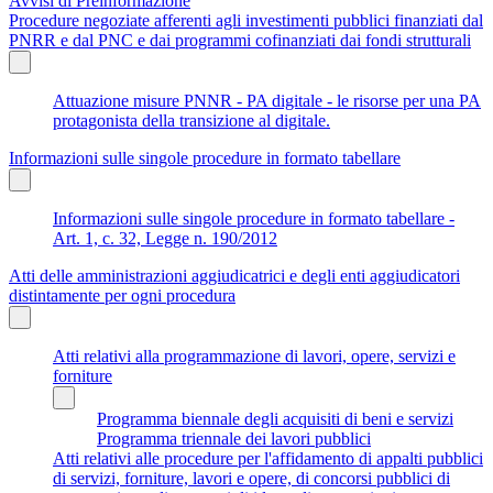
Avvisi di Preinformazione
Procedure negoziate afferenti agli investimenti pubblici finanziati dal
PNRR e dal PNC e dai programmi cofinanziati dai fondi strutturali
Attuazione misure PNNR - PA digitale - le risorse per una PA
protagonista della transizione al digitale.
Informazioni sulle singole procedure in formato tabellare
Informazioni sulle singole procedure in formato tabellare -
Art. 1, c. 32, Legge n. 190/2012
Atti delle amministrazioni aggiudicatrici e degli enti aggiudicatori
distintamente per ogni procedura
Atti relativi alla programmazione di lavori, opere, servizi e
forniture
Programma biennale degli acquisiti di beni e servizi
Programma triennale dei lavori pubblici
Atti relativi alle procedure per l'affidamento di appalti pubblici
di servizi, forniture, lavori e opere, di concorsi pubblici di