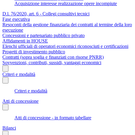
Acquisizione interesse realizzazione opere incompiute
D.l. 76/2020, art. 6 - Collegi consultivi tecnici
Fase esecutiva
Resoconti della gestione finanziaria dei contratti al termine della loro
esecuzione
Concessioni e partenariato pubblico privato
Affidamenti in HOUSE
Elenchi ufficiali di operatori economici riconosciuti e certificazioni
Progetti di investimento pubblico
Contratti (sopra soglia e finanziati con risorse PNRR)
Sovvenzioni, contributi, sussidi, vantaggi economici
Criteri e modalità
Criteri e modalità
Atti di concessione
Atti di concessione - in formato tabellare
Bilanci