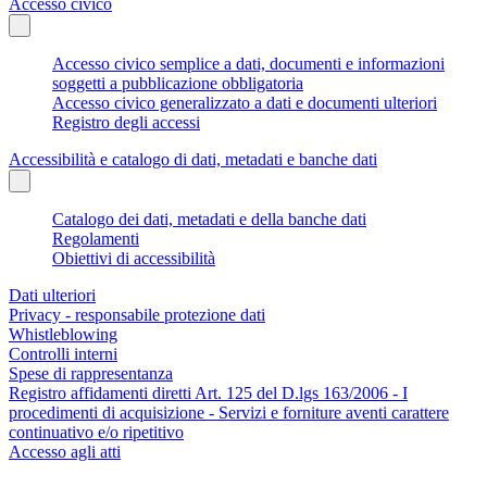
Accesso civico
Accesso civico semplice a dati, documenti e informazioni
soggetti a pubblicazione obbligatoria
Accesso civico generalizzato a dati e documenti ulteriori
Registro degli accessi
Accessibilità e catalogo di dati, metadati e banche dati
Catalogo dei dati, metadati e della banche dati
Regolamenti
Obiettivi di accessibilità
Dati ulteriori
Privacy - responsabile protezione dati
Whistleblowing
Controlli interni
Spese di rappresentanza
Registro affidamenti diretti Art. 125 del D.lgs 163/2006 - I
procedimenti di acquisizione - Servizi e forniture aventi carattere
continuativo e/o ripetitivo
Accesso agli atti