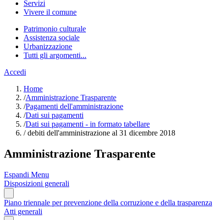
Servizi
Vivere il comune
Patrimonio culturale
Assistenza sociale
Urbanizzazione
Tutti gli argomenti...
Accedi
Home
/
Amministrazione Trasparente
/
Pagamenti dell'amministrazione
/
Dati sui pagamenti
/
Dati sui pagamenti - in formato tabellare
/
debiti dell'amministrazione al 31 dicembre 2018
Amministrazione Trasparente
Espandi Menu
Disposizioni generali
Piano triennale per prevenzione della corruzione e della trasparenza
Atti generali