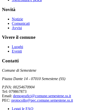
Novità
Notizie
Comunicati
Avvisi
Vivere il comune
Luoghi
Eventi
Contatti
Comune di Semestene
Piazza Dante 14 - 07010 Semestene (SS)
P.IVA: 00254670904
Tel: 079867873
Email:
demografici@comune.semestene.ss.it
PEC:
protocollo@pec.comune.semestene.ss.it
Leggi le FAQ