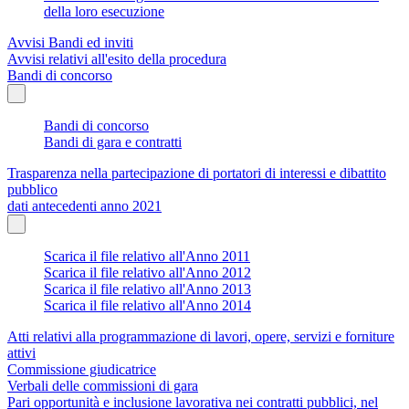
della loro esecuzione
Avvisi Bandi ed inviti
Avvisi relativi all'esito della procedura
Bandi di concorso
Bandi di concorso
Bandi di gara e contratti
Trasparenza nella partecipazione di portatori di interessi e dibattito
pubblico
dati antecedenti anno 2021
Scarica il file relativo all'Anno 2011
Scarica il file relativo all'Anno 2012
Scarica il file relativo all'Anno 2013
Scarica il file relativo all'Anno 2014
Atti relativi alla programmazione di lavori, opere, servizi e forniture
attivi
Commissione giudicatrice
Verbali delle commissioni di gara
Pari opportunità e inclusione lavorativa nei contratti pubblici, nel