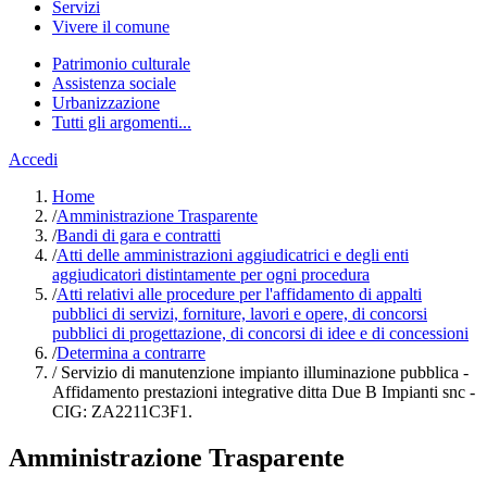
Servizi
Vivere il comune
Patrimonio culturale
Assistenza sociale
Urbanizzazione
Tutti gli argomenti...
Accedi
Home
/
Amministrazione Trasparente
/
Bandi di gara e contratti
/
Atti delle amministrazioni aggiudicatrici e degli enti
aggiudicatori distintamente per ogni procedura
/
Atti relativi alle procedure per l'affidamento di appalti
pubblici di servizi, forniture, lavori e opere, di concorsi
pubblici di progettazione, di concorsi di idee e di concessioni
/
Determina a contrarre
/
Servizio di manutenzione impianto illuminazione pubblica -
Affidamento prestazioni integrative ditta Due B Impianti snc -
CIG: ZA2211C3F1.
Amministrazione Trasparente