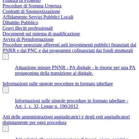
Finanza di Progetto
Procedure di Somma Urgenza
Contratti di Sponsorizzazione
Affidamento Servizi Pubblici Locali
Dibattito Pubblico
Gravi illeciti professionali
Documenti sul sistema di qualificazione
Avvisi di Preinformazione
Procedure negoziate afferenti agli investimenti pubblici finanziati dal
PNRR e dal PNC e dai programmi cofinanziati dai fondi strutturali
Attuazione misure PNNR - PA digitale - le risorse per una PA
protagonista della transizione al digitale.
Informazioni sulle singole procedure in formato tabellare
Informazioni sulle singole procedure in formato tabellare -
Art. 1, c. 32, Legge n. 190/2012
Atti delle amministrazioni aggiudicatrici e degli enti aggiudicatori
distintamente per ogni procedura