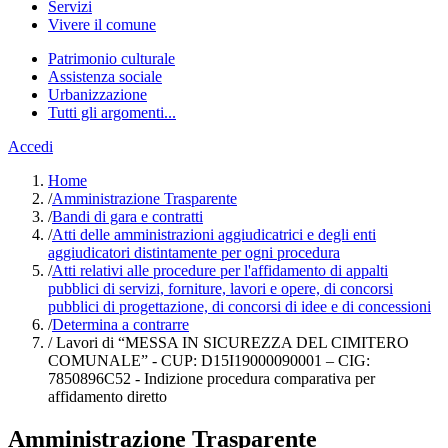
Servizi
Vivere il comune
Patrimonio culturale
Assistenza sociale
Urbanizzazione
Tutti gli argomenti...
Accedi
Home
/
Amministrazione Trasparente
/
Bandi di gara e contratti
/
Atti delle amministrazioni aggiudicatrici e degli enti
aggiudicatori distintamente per ogni procedura
/
Atti relativi alle procedure per l'affidamento di appalti
pubblici di servizi, forniture, lavori e opere, di concorsi
pubblici di progettazione, di concorsi di idee e di concessioni
/
Determina a contrarre
/
Lavori di “MESSA IN SICUREZZA DEL CIMITERO
COMUNALE” - CUP: D15I19000090001 – CIG:
7850896C52 - Indizione procedura comparativa per
affidamento diretto
Amministrazione Trasparente