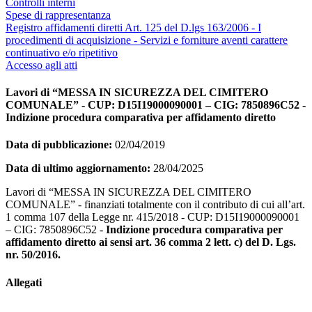
Controlli interni
Spese di rappresentanza
Registro affidamenti diretti Art. 125 del D.lgs 163/2006 - I
procedimenti di acquisizione - Servizi e forniture aventi carattere
continuativo e/o ripetitivo
Accesso agli atti
Lavori di “MESSA IN SICUREZZA DEL CIMITERO
COMUNALE” - CUP: D15I19000090001 – CIG: 7850896C52 -
Indizione procedura comparativa per affidamento diretto
Data di pubblicazione:
02/04/2019
Data di ultimo aggiornamento:
28/04/2025
Lavori di “MESSA IN SICUREZZA DEL CIMITERO
COMUNALE” - finanziati totalmente con il contributo di cui all’art.
1 comma 107 della Legge nr. 415/2018 - CUP: D15I19000090001
– CIG: 7850896C52 -
Indizione procedura
comparativa per
affidamento diretto a
i sensi art. 36 comma 2 lett.
c
) del D. Lgs.
nr. 50/2016.
Allegati