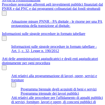
Avvisi di Preinformazione
Procedure negoziate afferenti agli investimenti pubblici finanziati dal
PNRR e dal PNC e dai programmi cofinanziati dai fondi strutturali
Attuazione misure PNNR - PA digitale - le risorse per una PA
protagonista della transizione al digitale.
Informazioni sulle singole procedure in formato tabellare
Informazioni sulle singole procedure in formato tabellare -
Art. 1, c. 32, Legge n. 190/2012
Atti delle amministrazioni aggiudicatrici e degli enti aggiudicatori
distintamente per ogni procedura
Atti relativi alla programmazione di lavori, opere, servizi e
forniture
Programma biennale degli acquisiti di beni e servizi
Programma triennale dei lavori pubblici
Atti relativi alle procedure per l'affidamento di appalti pubblici
di servizi, forniture, lavori e opere, di concorsi pubblici di