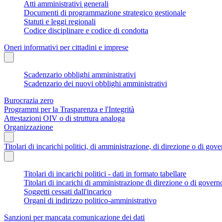
Atti amministrativi generali
Documenti di programmazione strategico gestionale
Statuti e leggi regionali
Codice disciplinare e codice di condotta
Oneri informativi per cittadini e imprese
Scadenzario obblighi amministrativi
Scadenzario dei nuovi obblighi amministrativi
Burocrazia zero
Programmi per la Trasparenza e l'Integrità
Attestazioni OIV o di struttura analoga
Organizzazione
Titolari di incarichi politici, di amministrazione, di direzione o di gov
Titolari di incarichi politici - dati in formato tabellare
Titolari di incarichi di amministrazione di direzione o di govern
Soggetti cessati dall'incarico
Organi di indirizzo politico-amministrativo
Sanzioni per mancata comunicazione dei dati