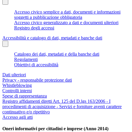
Accesso civico semplice a dati, documenti e informazioni
soggetti a pubblicazione obbligatoria
Accesso civico generalizzato a dati e documenti ulteriori
Registro degli accessi
Accessibilità e catalogo di dati, metadati e banche dati
Catalogo dei dati, metadati e della banche dati
Regolamenti
Obiettivi di accessibilità
Dati ulteriori
Privacy - responsabile protezione dati
Whistleblowing
Controlli interni
Spese di rappresentanza
Registro affidamenti diretti Art. 125 del D.lgs 163/2006 - I
procedimenti di acquisizione - Servizi e forniture aventi carattere
continuativo e/o ripetitivo
Accesso agli atti
Oneri informativi per cittadini e imprese (Anno 2014)