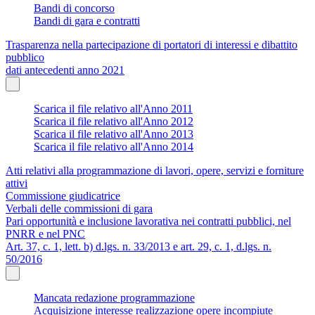
Bandi di concorso
Bandi di gara e contratti
Trasparenza nella partecipazione di portatori di interessi e dibattito
pubblico
dati antecedenti anno 2021
Scarica il file relativo all'Anno 2011
Scarica il file relativo all'Anno 2012
Scarica il file relativo all'Anno 2013
Scarica il file relativo all'Anno 2014
Atti relativi alla programmazione di lavori, opere, servizi e forniture
attivi
Commissione giudicatrice
Verbali delle commissioni di gara
Pari opportunità e inclusione lavorativa nei contratti pubblici, nel
PNRR e nel PNC
Art. 37, c. 1, lett. b) d.lgs. n. 33/2013 e art. 29, c. 1, d.lgs. n.
50/2016
Mancata redazione programmazione
Acquisizione interesse realizzazione opere incompiute