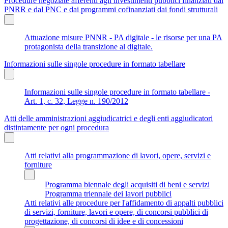
Procedure negoziate afferenti agli investimenti pubblici finanziati dal
PNRR e dal PNC e dai programmi cofinanziati dai fondi strutturali
Attuazione misure PNNR - PA digitale - le risorse per una PA
protagonista della transizione al digitale.
Informazioni sulle singole procedure in formato tabellare
Informazioni sulle singole procedure in formato tabellare -
Art. 1, c. 32, Legge n. 190/2012
Atti delle amministrazioni aggiudicatrici e degli enti aggiudicatori
distintamente per ogni procedura
Atti relativi alla programmazione di lavori, opere, servizi e
forniture
Programma biennale degli acquisiti di beni e servizi
Programma triennale dei lavori pubblici
Atti relativi alle procedure per l'affidamento di appalti pubblici
di servizi, forniture, lavori e opere, di concorsi pubblici di
progettazione, di concorsi di idee e di concessioni