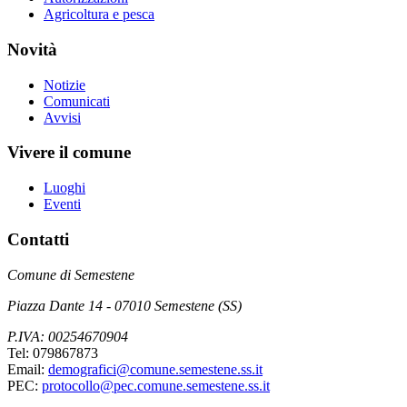
Agricoltura e pesca
Novità
Notizie
Comunicati
Avvisi
Vivere il comune
Luoghi
Eventi
Contatti
Comune di Semestene
Piazza Dante 14 - 07010 Semestene (SS)
P.IVA: 00254670904
Tel: 079867873
Email:
demografici@comune.semestene.ss.it
PEC:
protocollo@pec.comune.semestene.ss.it