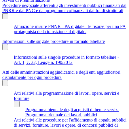
Avvisi di Preinformazione
Procedure negoziate afferenti agli investimenti pubblici finanziati dal
PNRR e dal PNC e dai programmi cofinanziati dai fondi strutturali
Attuazione misure PNNR - PA digitale - le risorse per una PA
protagonista della transizione al digitale.
Informazioni sulle singole procedure in formato tabellare
Informazioni sulle singole procedure in formato tabellare -
Art. 1, c. 32, Legge n. 190/2012
Atti delle amministrazioni aggiudicatrici e degli enti aggiudicatori
distintamente per ogni procedura
Atti relativi alla programmazione di lavori, opere, servizi e
forniture
Programma biennale degli acquisiti di beni e servizi
Programma triennale dei lavori pubblici
Atti relativi alle procedure per l'affidamento di appalti pubblici
di servizi, forniture, lavori e opere, di concorsi pubblici di