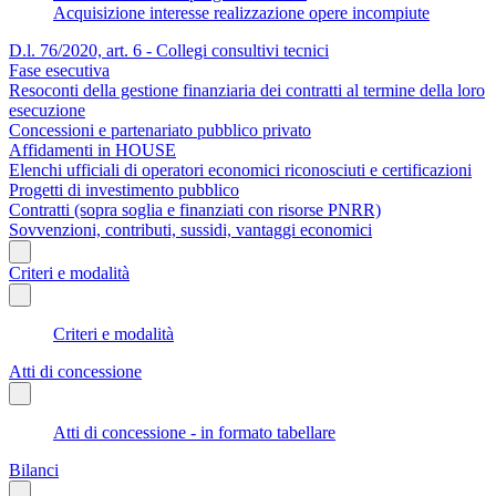
Acquisizione interesse realizzazione opere incompiute
D.l. 76/2020, art. 6 - Collegi consultivi tecnici
Fase esecutiva
Resoconti della gestione finanziaria dei contratti al termine della loro
esecuzione
Concessioni e partenariato pubblico privato
Affidamenti in HOUSE
Elenchi ufficiali di operatori economici riconosciuti e certificazioni
Progetti di investimento pubblico
Contratti (sopra soglia e finanziati con risorse PNRR)
Sovvenzioni, contributi, sussidi, vantaggi economici
Criteri e modalità
Criteri e modalità
Atti di concessione
Atti di concessione - in formato tabellare
Bilanci