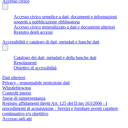
Accesso civico
Accesso civico semplice a dati, documenti e informazioni
soggetti a pubblicazione obbligatoria
Accesso civico generalizzato a dati e documenti ulteriori
Registro degli accessi
Accessibilità e catalogo di dati, metadati e banche dati
Catalogo dei dati, metadati e della banche dati
Regolamenti
Obiettivi di accessibilità
Dati ulteriori
Privacy - responsabile protezione dati
Whistleblowing
Controlli interni
Spese di rappresentanza
Registro affidamenti diretti Art. 125 del D.lgs 163/2006 - I
procedimenti di acquisizione - Servizi e forniture aventi carattere
continuativo e/o ripetitivo
Accesso agli atti