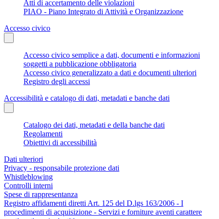
Atti di accertamento delle violazioni
PIAO - Piano Integrato di Attività e Organizzazione
Accesso civico
Accesso civico semplice a dati, documenti e informazioni
soggetti a pubblicazione obbligatoria
Accesso civico generalizzato a dati e documenti ulteriori
Registro degli accessi
Accessibilità e catalogo di dati, metadati e banche dati
Catalogo dei dati, metadati e della banche dati
Regolamenti
Obiettivi di accessibilità
Dati ulteriori
Privacy - responsabile protezione dati
Whistleblowing
Controlli interni
Spese di rappresentanza
Registro affidamenti diretti Art. 125 del D.lgs 163/2006 - I
procedimenti di acquisizione - Servizi e forniture aventi carattere