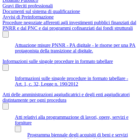
Dibattito Pubblico
Gravi illeciti professionali
Documenti sul sistema di qualificazione
Avvisi di Preinformazione
Procedure negoziate afferenti agli investimenti pubblici finanziati dal
PNRR e dal PNC e dai programmi cofinanziati dai fondi strutturali
Attuazione misure PNNR - PA digitale - le risorse per una PA
protagonista della transizione al digitale.
Informazioni sulle singole procedure in formato tabellare
Informazioni sulle singole procedure in formato tabellare -
Art. 1, c. 32, Legge n. 190/2012
Atti delle amministrazioni aggiudicatrici e degli enti aggiudicatori
distintamente per ogni procedura
Atti relativi alla programmazione di lavori, opere, servizi e
forniture
Programma biennale degli acquisiti di beni e servizi