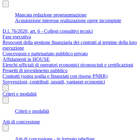
Mancata redazione programmazione
Acquisizione interesse realizzazione opere incompiute
D.l. 76/2020, art. 6 - Collegi consultivi tecnici
Fase esecutiva
Resoconti della gestione finanziaria dei contratti al termine della loro
esecuzione
Concessioni e partenariato pubblico privato
Affidamenti in HOUSE
Elenchi ufficiali di operatori economici riconosciuti e certificazioni
Progetti di investimento pubblico
Contratti (sopra soglia e finanziati con risorse PNRR)
Sovvenzioni, contributi, sussidi, vantaggi economici
Criteri e modalità
Criteri e modalità
Atti di concessione
Atti di concessione - in formato tabellare