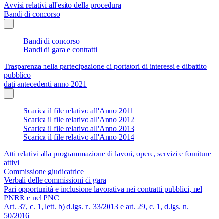
Avvisi relativi all'esito della procedura
Bandi di concorso
Bandi di concorso
Bandi di gara e contratti
Trasparenza nella partecipazione di portatori di interessi e dibattito
pubblico
dati antecedenti anno 2021
Scarica il file relativo all'Anno 2011
Scarica il file relativo all'Anno 2012
Scarica il file relativo all'Anno 2013
Scarica il file relativo all'Anno 2014
Atti relativi alla programmazione di lavori, opere, servizi e forniture
attivi
Commissione giudicatrice
Verbali delle commissioni di gara
Pari opportunità e inclusione lavorativa nei contratti pubblici, nel
PNRR e nel PNC
Art. 37, c. 1, lett. b) d.lgs. n. 33/2013 e art. 29, c. 1, d.lgs. n.
50/2016