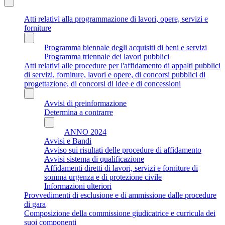
Atti relativi alla programmazione di lavori, opere, servizi e
forniture
Programma biennale degli acquisiti di beni e servizi
Programma triennale dei lavori pubblici
Atti relativi alle procedure per l'affidamento di appalti pubblici
di servizi, forniture, lavori e opere, di concorsi pubblici di
progettazione, di concorsi di idee e di concessioni
Avvisi di preinformazione
Determina a contrarre
ANNO 2024
Avvisi e Bandi
Avviso sui risultati delle procedure di affidamento
Avvisi sistema di qualificazione
Affidamenti diretti di lavori, servizi e forniture di
somma urgenza e di protezione civile
Informazioni ulteriori
Provvedimenti di esclusione e di ammissione dalle procedure
di gara
Composizione della commissione giudicatrice e curricula dei
suoi componenti