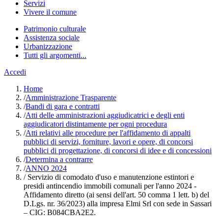
Servizi
Vivere il comune
Patrimonio culturale
Assistenza sociale
Urbanizzazione
Tutti gli argomenti...
Accedi
Home
/
Amministrazione Trasparente
/
Bandi di gara e contratti
/
Atti delle amministrazioni aggiudicatrici e degli enti
aggiudicatori distintamente per ogni procedura
/
Atti relativi alle procedure per l'affidamento di appalti
pubblici di servizi, forniture, lavori e opere, di concorsi
pubblici di progettazione, di concorsi di idee e di concessioni
/
Determina a contrarre
/
ANNO 2024
/
Servizio di comodato d'uso e manutenzione estintori e
presidi antincendio immobili comunali per l'anno 2024 -
Affidamento diretto (ai sensi dell'art. 50 comma 1 lett. b) del
D.Lgs. nr. 36/2023) alla impresa Elmi Srl con sede in Sassari
– CIG: B084CBA2E2.