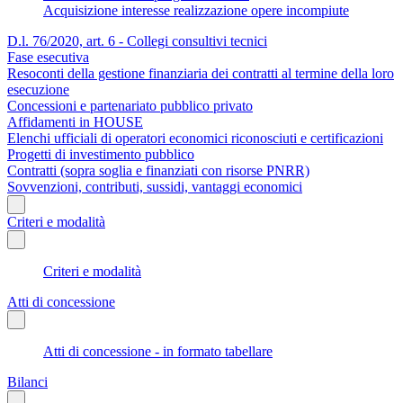
Acquisizione interesse realizzazione opere incompiute
D.l. 76/2020, art. 6 - Collegi consultivi tecnici
Fase esecutiva
Resoconti della gestione finanziaria dei contratti al termine della loro
esecuzione
Concessioni e partenariato pubblico privato
Affidamenti in HOUSE
Elenchi ufficiali di operatori economici riconosciuti e certificazioni
Progetti di investimento pubblico
Contratti (sopra soglia e finanziati con risorse PNRR)
Sovvenzioni, contributi, sussidi, vantaggi economici
Criteri e modalità
Criteri e modalità
Atti di concessione
Atti di concessione - in formato tabellare
Bilanci