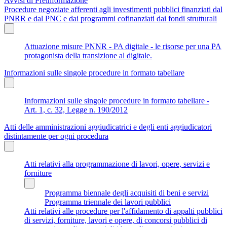
Avvisi di Preinformazione
Procedure negoziate afferenti agli investimenti pubblici finanziati dal
PNRR e dal PNC e dai programmi cofinanziati dai fondi strutturali
Attuazione misure PNNR - PA digitale - le risorse per una PA
protagonista della transizione al digitale.
Informazioni sulle singole procedure in formato tabellare
Informazioni sulle singole procedure in formato tabellare -
Art. 1, c. 32, Legge n. 190/2012
Atti delle amministrazioni aggiudicatrici e degli enti aggiudicatori
distintamente per ogni procedura
Atti relativi alla programmazione di lavori, opere, servizi e
forniture
Programma biennale degli acquisiti di beni e servizi
Programma triennale dei lavori pubblici
Atti relativi alle procedure per l'affidamento di appalti pubblici
di servizi, forniture, lavori e opere, di concorsi pubblici di