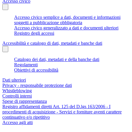
Accesso civico
Accesso civico semplice a dati, documenti e informazioni
soggetti a pubblicazione obbligatoria
Accesso civico generalizzato a dati e documenti ulteriori
Registro degli accessi
Accessibilità e catalogo di dati, metadati e banche dati
Catalogo dei dati, metadati e della banche dati
Regolamenti
Obiettivi di accessibilità
Dati ulteriori
Privacy - responsabile protezione dati
Whistleblowing
Controlli interni
Spese di rappresentanza
Registro affidamenti diretti Art. 125 del D.lgs 163/2006 - I
procedimenti di acquisizione - Servizi e forniture aventi carattere
continuativo e/o ripetitivo
Accesso agli atti