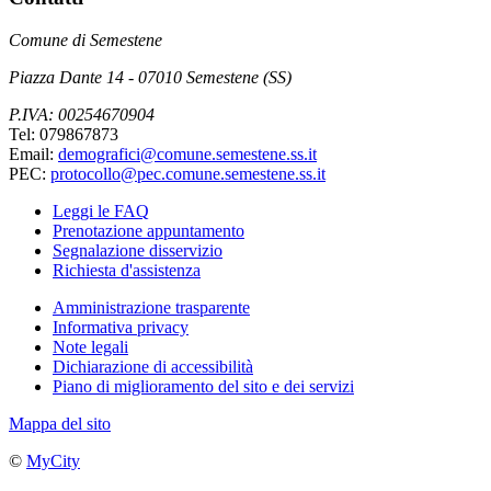
Comune di Semestene
Piazza Dante 14 - 07010 Semestene (SS)
P.IVA: 00254670904
Tel: 079867873
Email:
demografici@comune.semestene.ss.it
PEC:
protocollo@pec.comune.semestene.ss.it
Leggi le FAQ
Prenotazione appuntamento
Segnalazione disservizio
Richiesta d'assistenza
Amministrazione trasparente
Informativa privacy
Note legali
Dichiarazione di accessibilità
Piano di miglioramento del sito e dei servizi
Mappa del sito
©
MyCity