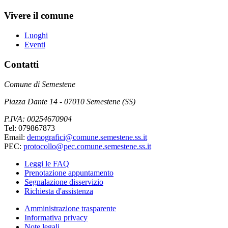
Vivere il comune
Luoghi
Eventi
Contatti
Comune di Semestene
Piazza Dante 14 - 07010 Semestene (SS)
P.IVA: 00254670904
Tel: 079867873
Email:
demografici@comune.semestene.ss.it
PEC:
protocollo@pec.comune.semestene.ss.it
Leggi le FAQ
Prenotazione appuntamento
Segnalazione disservizio
Richiesta d'assistenza
Amministrazione trasparente
Informativa privacy
Note legali