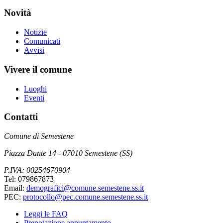
Novità
Notizie
Comunicati
Avvisi
Vivere il comune
Luoghi
Eventi
Contatti
Comune di Semestene
Piazza Dante 14 - 07010 Semestene (SS)
P.IVA: 00254670904
Tel: 079867873
Email:
demografici@comune.semestene.ss.it
PEC:
protocollo@pec.comune.semestene.ss.it
Leggi le FAQ
Prenotazione appuntamento