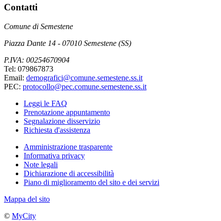
Contatti
Comune di Semestene
Piazza Dante 14 - 07010 Semestene (SS)
P.IVA: 00254670904
Tel: 079867873
Email:
demografici@comune.semestene.ss.it
PEC:
protocollo@pec.comune.semestene.ss.it
Leggi le FAQ
Prenotazione appuntamento
Segnalazione disservizio
Richiesta d'assistenza
Amministrazione trasparente
Informativa privacy
Note legali
Dichiarazione di accessibilità
Piano di miglioramento del sito e dei servizi
Mappa del sito
©
MyCity