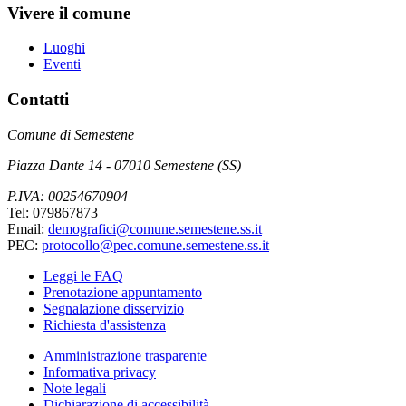
Vivere il comune
Luoghi
Eventi
Contatti
Comune di Semestene
Piazza Dante 14 - 07010 Semestene (SS)
P.IVA: 00254670904
Tel: 079867873
Email:
demografici@comune.semestene.ss.it
PEC:
protocollo@pec.comune.semestene.ss.it
Leggi le FAQ
Prenotazione appuntamento
Segnalazione disservizio
Richiesta d'assistenza
Amministrazione trasparente
Informativa privacy
Note legali
Dichiarazione di accessibilità