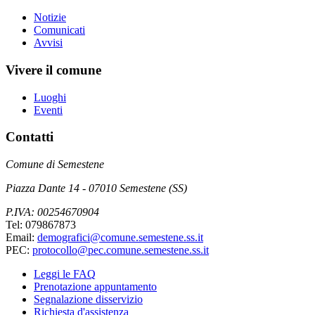
Notizie
Comunicati
Avvisi
Vivere il comune
Luoghi
Eventi
Contatti
Comune di Semestene
Piazza Dante 14 - 07010 Semestene (SS)
P.IVA: 00254670904
Tel: 079867873
Email:
demografici@comune.semestene.ss.it
PEC:
protocollo@pec.comune.semestene.ss.it
Leggi le FAQ
Prenotazione appuntamento
Segnalazione disservizio
Richiesta d'assistenza